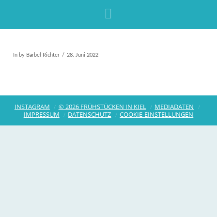
Navigation
In by Bärbel Richter
28. Juni 2022
INSTAGRAM
© 2026 FRÜHSTÜCKEN IN KIEL
MEDIADATEN
IMPRESSUM
DATENSCHUTZ
COOKIE-EINSTELLUNGEN