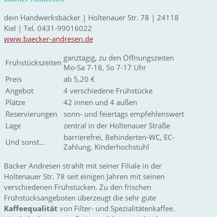
dein Handwerksbäcker | Holtenauer Str. 78 | 24118
Kiel | Tel. 0431-99016022
www.baecker-andresen.de
ganztägig, zu den Öffnungszeiten
Frühstückszeiten
Mo-Sa 7-18, So 7-17 Uhr
Preis
ab 5,20 €
Angebot
4 verschiedene Frühstücke
Plätze
42 innen und 4 außen
Reservierungen
sonn- und feiertags empfehlenswert
Lage
zentral in der Holtenauer Straße
barrierefrei, Behinderten-WC, EC-
Und sonst...
Zahlung, Kinderhochstuhl
Bäcker Andresen strahlt mit seiner Filiale in der
Holtenauer Str. 78 seit einigen Jahren mit seinen
verschiedenen Frühstücken. Zu den frischen
Frühstücksangeboten überzeugt die sehr gute
Kaffeequalität
von Filter- und Spezialitätenkaffee.